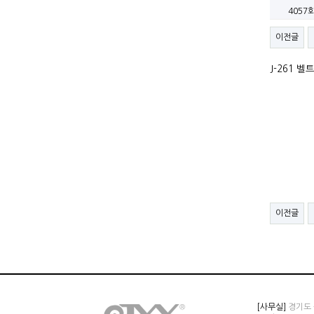
4057
이전글
J-261 
이전글
[사무실]
경기도 군