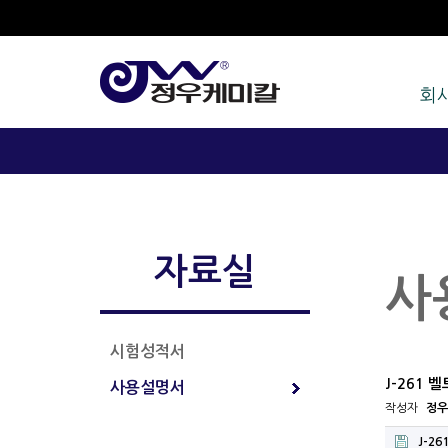
회
자료실
사
시험성적서
J-261
사용설명서
작성자
정우
J-261