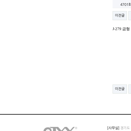
4701
이전글
J-279 
이전글
[사무실]
경기도 군