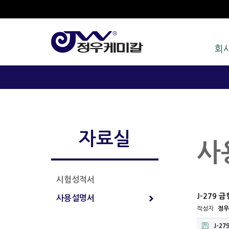
회
자료실
사
시험성적서
J-279
사용설명서
작성자
정우
J-279